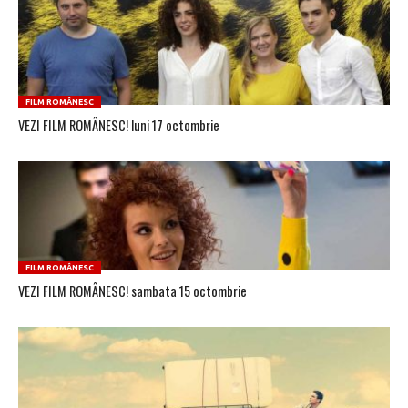
FILM ROMÂNESC
VEZI FILM ROMÂNESC! luni 17 octombrie
FILM ROMÂNESC
VEZI FILM ROMÂNESC! sambata 15 octombrie