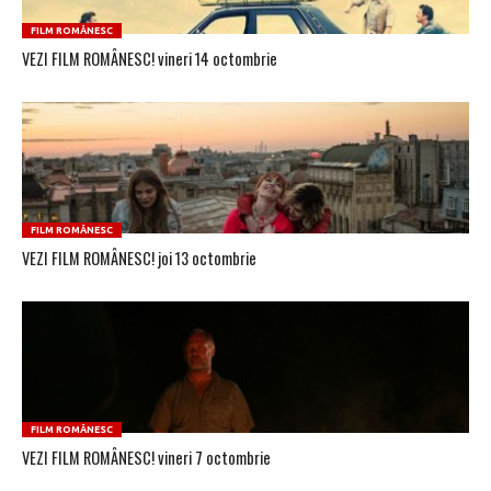
FILM ROMÂNESC
VEZI FILM ROMÂNESC! vineri 14 octombrie
FILM ROMÂNESC
VEZI FILM ROMÂNESC! joi 13 octombrie
FILM ROMÂNESC
VEZI FILM ROMÂNESC! vineri 7 octombrie