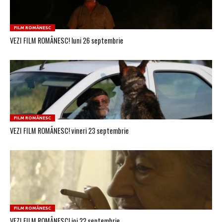
FILM ROMÂNESC
VEZI FILM ROMÂNESC! luni 26 septembrie
FILM ROMÂNESC
VEZI FILM ROMÂNESC! vineri 23 septembrie
FILM ROMÂNESC
VEZI FILM ROMÂNESC! joi 22 septembrie