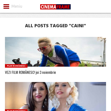
Meniu
ALL POSTS TAGGED "CAINI"
FILM ROMÂNESC
VEZI FILM ROMÂNESC! joi 3 noiembrie