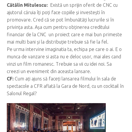
C
ăt
ălin Mitulescu:
Există un sprijin oferit de CNC cu
ajutorul căruia îți poți face copiile și investești în
promovare. Cred că se pot îmbunătăți lucrurile si în
privința asta. Așa cum pentru obținerea creditului
financiar de la CNC un proiect care e mai bun primeste
mai multi bani și la distribuție trebuie să fie la fel.
Pe urma intervine imaginatia ta, echipa pe care o ai. E o
munca de vanzare si asta nu e deloc usor, mai ales cand
vinzi un film romanesc. Trebuie sa vii cu idei noi. Sa
creezi un eveniment din aceasta lansare.
CF:
Cum ați ajuns să faceți lansarea filmului în sala de
spectacole a CFR aflată la Gara de Nord, cu un cocktail în
Salonul Regal?