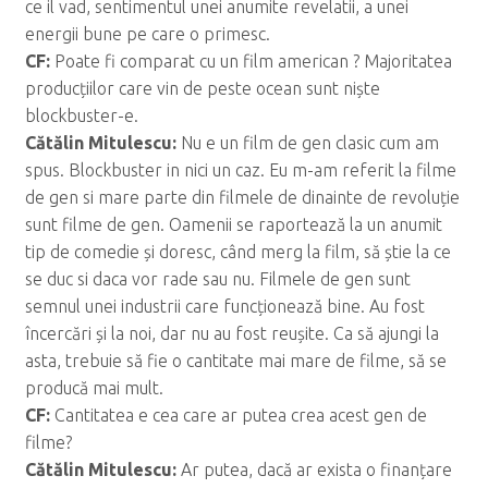
ce il vad, sentimentul unei anumite revelatii, a unei
energii bune pe care o primesc.
CF:
Poate fi comparat cu un film american ? Majoritatea
producțiilor care vin de peste ocean sunt niște
blockbuster-e.
C
ăt
ălin Mitulescu:
Nu e un film de gen clasic cum am
spus. Blockbuster in nici un caz. Eu m-am referit la filme
de gen si mare parte din filmele de dinainte de revoluție
sunt filme de gen. Oamenii se raportează la un anumit
tip de comedie și doresc, când merg la film, să știe la ce
se duc si daca vor rade sau nu. Filmele de gen sunt
semnul unei industrii care funcționează bine. Au fost
încercări și la noi, dar nu au fost reușite. Ca să ajungi la
asta, trebuie să fie o cantitate mai mare de filme, să se
producă mai mult.
CF:
Cantitatea e cea care ar putea crea acest gen de
filme?
C
ăt
ălin Mitulescu:
Ar putea, dacă ar exista o finanțare