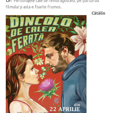
CF:
Personajele tale se reîndrăgostesc pe parcursul
filmului și asta e foarte frumos.
C
ăt
ălin