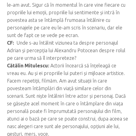
le-am avut. Sigur că în momentul în care vine fiecare cu
propriile lui emoții, propriile lui sentimente și intră în
povestea asta se întâmplă frumoasa întâlnire cu
personajele pe care eu le-am scris în scenariu, dar ele
sunt de fapt ce se vede pe ecran.
CF:
Unde s-au întâlnit viziunea ta despre personajul
Adrian și percepția lui Alexandru Potocean despre rolul
pe care urma să îl interpreteze?
C
ăt
ălin Mitulescu:
Actorii încearcă să înțeleagă ce
vreau eu. Au și ei propriile lui puteri și mijloace artistice.
Facem repetiții, filmăm. Am avut situații în care
povesteam întâmplări din viață similare celor din
scenarii. Sunt niște întâlniri între actor și personaj. Dacă
se găsește acel moment în care o întâmplare din viața
personală poate fi împrumutată personajului din film,
atunci ai o bază pe care se poate construi, dupa aceea se
nasc alegeri care sunt ale personajului, opțiuni ale lui,
gesturi, mers, voce.