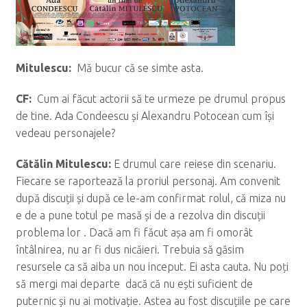
Mitulescu:
Mă bucur că se simte asta.
CF:
Cum ai făcut actorii să te urmeze pe drumul propus
de tine. Ada Condeescu și Alexandru Potocean cum își
vedeau personajele?
C
ăt
ălin Mitulescu:
E drumul care reiese din scenariu.
Fiecare se raportează la proriul personaj. Am convenit
după discuții și după ce le-am confirmat rolul, că miza nu
e de a pune totul pe masă și de a rezolva din discuții
problema lor . Dacă am fi făcut așa am fi omorât
întâlnirea, nu ar fi dus nicăieri. Trebuia să găsim
resursele ca să aiba un nou inceput. Ei asta cauta. Nu poți
să mergi mai departe dacă că nu ești suficient de
puternic și nu ai motivație. Astea au fost discuțiile pe care