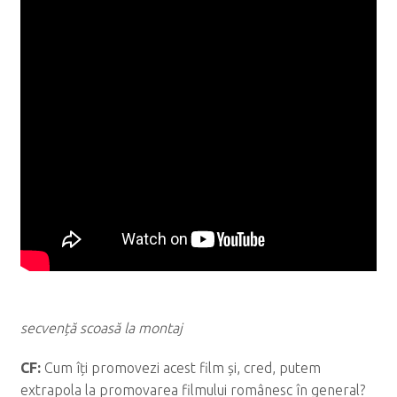
secvență scoasă la montaj
CF:
Cum îți promovezi acest film și, cred, putem
extrapola la promovarea filmului românesc în general?