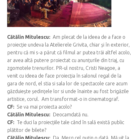
C
ăt
ălin Mitulescu:
Am plecat de la ideea de a face o
proiecție undeva la Atelierele Grivita, chiar și în exterior,
pentru că mi s-a părut că filmul ar putea trăi altfel acolo,
ar avea altă putere proiectat cu anunțurile din triaj, cu
zgomotele trenurilor. PR-ul nostru, Cristi Neagoe, a
venit cu ideea de face proiecția în salonul regal de la
gara de nord, el stia si sala lor de spectacole care acum
găzduiește ședințele lor si unde înainte au fost brigăzile
artistice, corul. Am transformat-o in cinematograf.
CF:
Se va mai proiecta acolo?
C
ăt
ălin Mitulescu:
Deocamdată nu.
CF:
Te duci la proiecțiile tale când în sală există public
plătitor de bilete?
C
ăt
ălin Mitulescu:
Da. Merg cel puțin o dată. Mă uit la