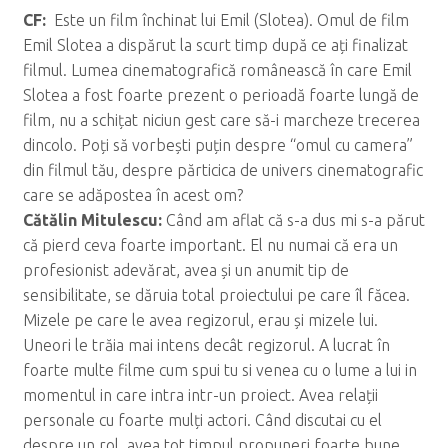
CF:
Este un film închinat lui Emil (Slotea). Omul de film
Emil Slotea a dispărut la scurt timp după ce ați finalizat
filmul. Lumea cinematografică românească în care Emil
Slotea a fost foarte prezent o perioadă foarte lungă de
film, nu a schițat niciun gest care să-i marcheze trecerea
dincolo. Poți să vorbești puțin despre “omul cu camera”
din filmul tău, despre părticica de univers cinematografic
care se adăpostea în acest om?
C
ăt
ălin Mitulescu:
Când am aflat că s-a dus mi s-a părut
că pierd ceva foarte important. El nu numai că era un
profesionist adevărat, avea și un anumit tip de
sensibilitate, se dăruia total proiectului pe care îl făcea.
Mizele pe care le avea regizorul, erau și mizele lui.
Uneori le trăia mai intens decât regizorul. A lucrat în
foarte multe filme cum spui tu si venea cu o lume a lui in
momentul in care intra intr-un proiect. Avea relații
personale cu foarte mulți actori. Când discutai cu el
despre un rol, avea tot timpul propuneri foarte bune,