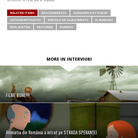
RELATED ITEMS
ADA CONDEESCU
ALEXADRU POTOCEAN
CATALIN MITULESCU
DINCOLO DE CALEA FERATA
EL RUMANO
EMIL SLOTEA
FEATURED
RUMENO
MORE IN INTERVIURI
FILME BUNE!!!!
Animatia din România a intrat pe STRADA SPERANȚEI