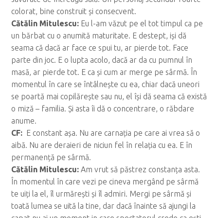
colorat, bine construit și consecvent.
C
ăt
ălin Mitulescu:
Eu l-am văzut pe el tot timpul ca pe
un bărbat cu o anumită maturitate. E destept, iși dă
seama că dacă ar face ce spui tu, ar pierde tot. Face
parte din joc. E o lupta acolo, dacă ar da cu pumnul în
masă, ar pierde tot. E ca și cum ar merge pe sârmă. În
momentul în care se întâlnește cu ea, chiar dacă uneori
se poartă mai copilărește sau nu, el își dă seama că există
o miză – familia. Și asta îi dă o concentrare, o răbdare
anume.
CF:
E constant așa. Nu are carnația pe care ai vrea să o
aibă. Nu are deraieri de niciun fel în relația cu ea. E în
permanență pe sârmă.
C
ăt
ălin Mitulescu:
Am vrut să păstrez constanța asta.
În momentul în care vezi pe cineva mergând pe sârmă
te uiți la el, îl urmărești și îl admiri. Mergi pe sârmă și
toată lumea se uită la tine, dar dacă înainte să ajungi la
capat nu ai un moment in care spectatorul crede ca ești