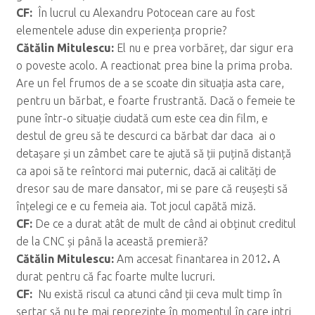
CF:
În lucrul cu Alexandru Potocean care au fost
elementele aduse din experiența proprie?
C
ăt
ălin Mitulescu:
El nu e prea vorbăreț, dar sigur era
o poveste acolo. A reactionat prea bine la prima proba.
Are un fel frumos de a se scoate din situația asta care,
pentru un bărbat, e foarte frustrantă. Dacă o femeie te
pune într-o situație ciudată cum este cea din film, e
destul de greu să te descurci ca bărbat dar daca ai o
detașare și un zâmbet care te ajută să ții puțină distanță
ca apoi să te reîntorci mai puternic, dacă ai calități de
dresor sau de mare dansator, mi se pare că reușești să
înțelegi ce e cu femeia aia. Tot jocul capătă miză.
CF:
De ce a durat atât de mult de când ai obținut creditul
de la CNC și până la această premieră?
C
ăt
ălin Mitulescu:
Am accesat finantarea in 2012
.
A
durat pentru că fac foarte multe lucruri.
CF:
Nu există riscul ca atunci când ții ceva mult timp în
sertar să nu te mai reprezinte în momentul în care intri