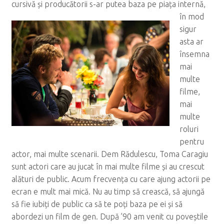
cursivă și producătorii s-ar putea baza pe piața
internă,
în mod
sigur
asta ar
însemna
mai
multe
filme,
mai
multe
roluri
pentru
actor, mai multe scenarii. Dem Rădulescu, Toma Caragiu
sunt actori care au jucat în mai multe filme și au crescut
alături de public. Acum frecvența cu care ajung actorii pe
ecran e mult mai mică. Nu au timp să crească, să ajungă
să fie iubiți de public ca să te poți baza pe ei și să
abordezi un film de gen. După ’90 am venit cu poveștile