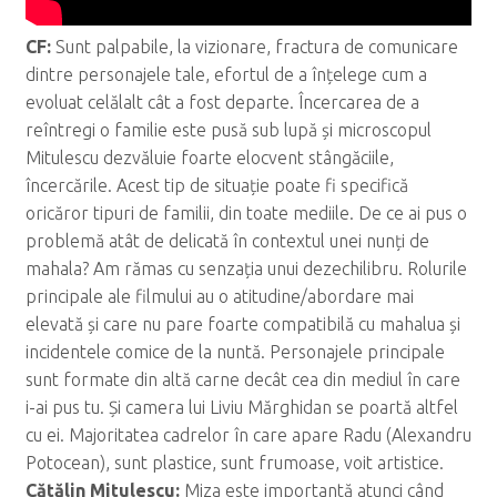
CF:
Sunt palpabile, la vizionare, fractura de comunicare
dintre personajele tale, efortul de a înțelege cum a
evoluat celălalt cât a fost departe. Încercarea de a
reîntregi o familie este pusă sub lupă și microscopul
Mitulescu dezvăluie foarte elocvent stângăciile,
încercările. Acest tip de situație poate fi specifică
oricăror tipuri de familii, din toate mediile. De ce ai pus o
problemă atât de delicată în contextul unei nunți de
mahala? Am rămas cu senzația unui dezechilibru. Rolurile
principale ale filmului au o atitudine/abordare mai
elevată și care nu pare foarte compatibilă cu mahalua și
incidentele comice de la nuntă. Personajele principale
sunt formate din altă carne decât cea din mediul în care
i-ai pus tu. Și camera lui Liviu Mărghidan se poartă altfel
cu ei. Majoritatea cadrelor în care apare Radu (Alexandru
Potocean), sunt plastice, sunt frumoase, voit artistice.
C
ăt
ălin Mitulescu:
Miza este importantă atunci când