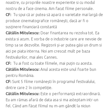
noastre, cu propriile noastre experiente si cu modul
nostru de a face cinema. Am facut filme personale.
CF:
Tu spui că ar putea să apară o varietate mai largă de
produse cinematografice românești, dacă ar fi o
susținere financiară constantă
C
ăt
ălin Mitulescu:
Doar finantarea nu rezolva tot. Ea
exista si acum. E vorba de o industrie care are nevoie de
timp sa se dezvolte. Regizorii și-ar putea găsi un drum si
aici pe piata interna. Noi am crescut mult pe baza
festivalurilor, mai ales Cannes.
CF:
Tu ai fost cu toate filmele, mai puțin cu acesta.
C
ăt
ălin Mitulescu:
Anul acesta este unul foarte bun
pentru România.
CF:
Sunt 5 filme românești în programul festivalului,
dintre care 2 în competiție.
C
ăt
ălin Mitulescu:
Este o performanță extraordinară.
Eu am rămas afară de data asa si ma asteptam intr-un
fel. Când am făcut filmul nu m-am gândit la niciun