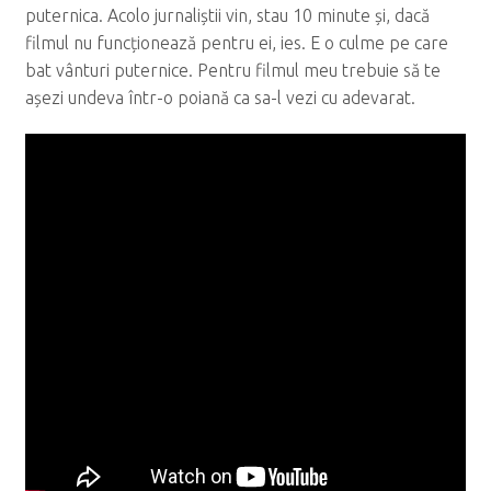
puternica. Acolo jurnaliștii vin, stau 10 minute și, dacă
filmul nu funcționează pentru ei, ies. E o culme pe care
bat vânturi puternice. Pentru filmul meu trebuie să te
așezi undeva într-o poiană ca sa-l vezi cu adevarat.