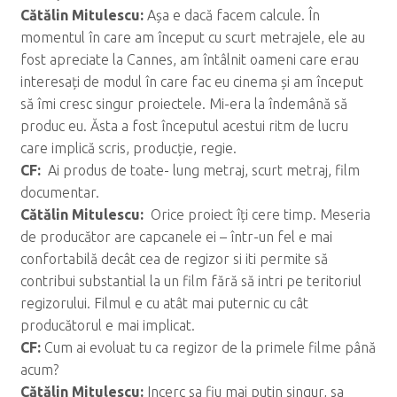
C
ăt
ălin Mitulescu:
Așa e dacă facem calcule. În
momentul în care am început cu scurt metrajele, ele au
fost apreciate la Cannes, am întâlnit oameni care erau
interesați de modul în care fac eu cinema și am început
să îmi cresc singur proiectele. Mi-era la îndemână să
produc eu. Ăsta a fost începutul acestui ritm de lucru
care implică scris, producție, regie.
CF:
Ai produs de toate- lung metraj, scurt metraj, film
documentar.
C
ăt
ălin Mitulescu:
Orice proiect îți cere timp. Meseria
de producător are capcanele ei – într-un fel e mai
confortabilă decât cea de regizor si iti permite să
contribui substantial la un film fără să intri pe teritoriul
regizorului. Filmul e cu atât mai puternic cu cât
producătorul e mai implicat.
CF:
Cum ai evoluat tu ca regizor de la primele filme până
acum?
C
ăt
ălin Mitulescu:
Incerc sa fiu mai putin singur, sa