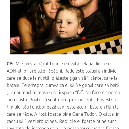
CF:
Mie mi s-a părut foarte elevată relația dintre ei.
ADN-ul lor are alte rădăcini. Radu este totuși un individ
care se duce la nuntă, plătește țigani să îi cânte, sare la
bătaie. Te așteptai cumva ca el să fie genul care să bată
și cu pumnul în masă și să îi spună “fă”. Nu face niciodată
lucrul ăsta. Poate că sunt niște preconcepții. Povestea
filmului tău funcționează cum este acum. Este un film la
care se râde. A fost foarte bine Oana Tudor. O căutai în
cadru să îi vezi atitudinea. Replicile ei foarte bune sunt
savurate de întreaga sală. Un personaj secundar foarte