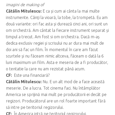
imagini de making of
C
ăt
ălin Mitulescu:
E ca și cum ai cânta la mai multe
instrumente. Cânți la vioară, la tobe, la trompetă. Eu am
două variante: ori fac asta și durează cinci ani, ori sunt un
om orchestră. Am cântat la fiecare instrument separat și
timpul a trecut. Am fost si om orchestra. Dacă m-aș
dedica exclusiv regiei și scrisului nu ar dura mai mult de
doi ani să fac un film. În momentul în care am făcut
scurtele și nu făceam nimic altceva, făceam o dată la 6
luni maximum un film. Asta e meseria de a fi producător,
o tentatie la care nu am rezistat până acum.
CF:
Este una financiară?
C
ăt
ălin Mitulescu:
Nu. E un alt mod de a face această
meserie. De a lucra. Tot cinema faci. Nu întâmplător
America se sprijină mai mult pe producătorii ei decât pe
regizori. Producătorul are un rol foarte important fără
să intre pe teritoriul regizorului.
CF:
În America intră pe teritoriul regizorului.