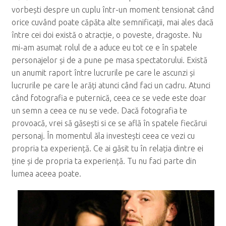
vorbești despre un cuplu într-un moment tensionat când
orice cuvând poate căpăta alte semnificații, mai ales dacă
între cei doi există o atracție, o poveste, dragoste. Nu
mi-am asumat rolul de a aduce eu tot ce e în spatele
personajelor și de a pune pe masa spectatorului. Există
un anumit raport între lucrurile pe care le ascunzi și
lucrurile pe care le arăți atunci când faci un cadru. Atunci
când fotografia e puternică, ceea ce se vede este doar
un semn a ceea ce nu se vede. Dacă fotografia te
provoacă, vrei să găsești si ce se află în spatele fiecărui
personaj. În momentul ăla investești ceea ce vezi cu
propria ta experiență. Ce ai găsit tu în relația dintre ei
ține și de propria ta experiență. Tu nu faci parte din
lumea aceea poate.