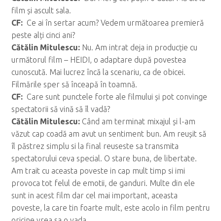
film și ascult sala.
CF:
Ce ai în sertar acum? Vedem următoarea premieră
peste alți cinci ani?
C
ăt
ălin Mitulescu:
Nu. Am intrat deja in producție cu
următorul film – HEIDI, o adaptare după povestea
cunoscută. Mai lucrez încă la scenariu, ca de obicei.
Filmările sper să înceapă în toamnă.
CF:
Care sunt punctele forte ale filmului și pot convinge
spectatorii să vină să îl vadă?
C
ăt
ălin Mitulescu:
Când am terminat mixajul și l-am
văzut cap coadă am avut un sentiment bun. Am reușit să
îl păstrez simplu si la final reuseste sa transmita
spectatorului ceva special. O stare buna, de libertate.
Am trait cu aceasta poveste in cap mult timp si imi
provoca tot felul de emotii, de ganduri. Multe din ele
sunt in acest film dar cel mai important, aceasta
poveste, la care tin foarte mult, este acolo in film pentru
oricine vrea sa o vada.