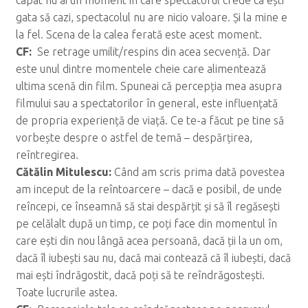
gata să cazi, spectacolul nu are nicio valoare. Și la mine e
la fel. Scena de la calea ferată este acest moment.
CF:
Se retrage umilit/respins din acea secvență. Dar
este unul dintre momentele cheie care alimentează
ultima scenă din film. Spuneai că percepția mea asupra
filmului sau a spectatorilor în general, este influențată
de propria experiență de viață. Ce te-a făcut pe tine să
vorbește despre o astfel de temă – despărțirea,
reîntregirea.
C
ăt
ălin Mitulescu:
Când am scris prima dată povestea
am inceput de la reîntoarcere – dacă e posibil, de unde
reîncepi, ce înseamnă să stai despărțit și să îl regăsești
pe celălalt după un timp, ce poți face din momentul în
care ești din nou lângă acea persoană, dacă ții la un om,
dacă îl iubești sau nu, dacă mai contează că îl iubești, dacă
mai ești îndrăgostit, dacă poți să te reîndrăgostești.
Toate lucrurile astea.