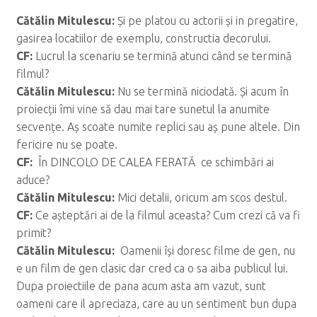
C
ăt
ălin Mitulescu:
Și pe platou cu actorii și in pregatire,
gasirea locatiilor de exemplu, constructia decorului.
CF:
Lucrul la scenariu se termină atunci când se termină
filmul?
C
ăt
ălin Mitulescu:
Nu se termină niciodată. Și acum în
proiecții îmi vine să dau mai tare sunetul la anumite
secvențe. Aș scoate numite replici sau aș pune altele. Din
fericire nu se poate.
CF:
În DINCOLO DE CALEA FERATĂ ce schimbări ai
aduce?
C
ăt
ălin Mitulescu:
Mici detalii, oricum am scos destul.
CF:
Ce așteptări ai de la filmul aceasta? Cum crezi că va fi
primit?
C
ăt
ălin Mitulescu:
Oamenii își doresc filme de gen, nu
e un film de gen clasic dar cred ca o sa aiba publicul lui.
Dupa proiectiile de pana acum asta am vazut, sunt
oameni care il apreciaza, care au un sentiment bun dupa