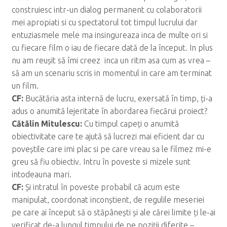
construiesc intr-un dialog permanent cu colaboratorii
mei apropiati si cu spectatorul tot timpul lucrului dar
entuziasmele mele ma insingureaza inca de multe ori si
cu fiecare film o iau de fiecare dată de la început. In plus
nu am reușit să îmi creez inca un ritm asa cum as vrea –
să am un scenariu scris in momentul in care am terminat
un film.
CF:
Bucătăria asta internă de lucru, exersată în timp, ți-a
adus o anumită lejeritate în abordarea fiecărui proiect?
C
ăt
ălin Mitulescu:
Cu timpul capeți o anumită
obiectivitate care te ajută să lucrezi mai eficient dar cu
poveștile care imi plac si pe care vreau sa le filmez mi-e
greu să fiu obiectiv. Intru în poveste si mizele sunt
intodeauna mari.
CF:
Și intratul în poveste probabil că acum este
manipulat, coordonat inconștient, de regulile meseriei
pe care ai început să o stăpânești și ale cărei limite ți le-ai
verificat de-a lungul timpului de pe poziții diferite –