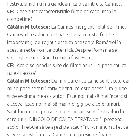
festival și nici nu mă gândeam că o să intru la Cannes.
CF:
Care sunt caracteristicile filmelor care intră în
competiție?
C
ăt
ălin Mitulescu:
La Cannes merg tot felul de filme.
Cannes-ul le adună pe toate. Ceea ce este foarte
important și de reținut este că prezența României în
acest an este foarte puternică.Despre România se
vorbește acum. Anul trecut a fost Franța.
CF:
Acolo se produc sute de filme anual. Iti pare rau ca
nu esti acolo?
C
ăt
ălin Mitulescu:
Da, îmi pare rău că nu sunt acolo dar
mi se pare semnificativ pentru ce este acest film și ține
și de evoluția mea ca autor. Este normal să mai încerc și
altceva. Este normal să mai merg și pe alte drumuri.
Sunt lucruri noi pe care le descopăr. Sunt festivaluri la
care țin și DINCOLO DE CALEA FERATĂ va fi prezent
acolo. Trebuie să te așezi pe scaun într-un anumit fel ca
sa vezi acest film. La Cannes e o presiune foarte