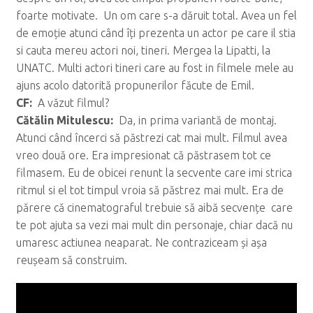
foarte motivate. Un om care s-a dăruit total. Avea un fel
de emoție atunci când îți prezenta un actor pe care il stia
si cauta mereu actori noi, tineri. Mergea la Lipatti, la
UNATC. Multi actori tineri care au fost in filmele mele au
ajuns acolo datorită propunerilor făcute de Emil.
CF:
A văzut filmul?
C
ăt
ălin Mitulescu:
Da, in prima variantă de montaj.
Atunci când încerci să păstrezi cat mai mult. Filmul avea
vreo două ore. Era impresionat că păstrasem tot ce
filmasem. Eu de obicei renunt la secvente care imi strica
ritmul si el tot timpul vroia să păstrez mai mult. Era de
părere că cinematograful trebuie să aibă secvențe care
te pot ajuta sa vezi mai mult din personaje, chiar dacă nu
umaresc actiunea neaparat. Ne contraziceam și așa
reușeam să construim.