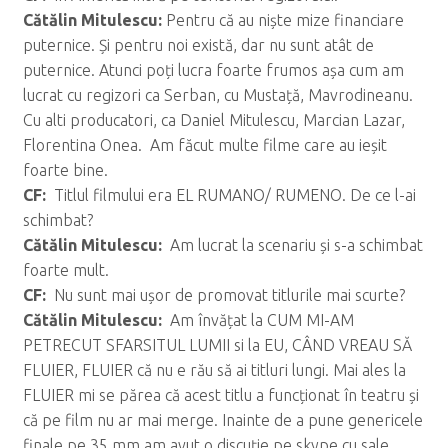
C
ăt
ălin Mitulescu:
Pentru că au niște mize financiare
puternice. Și pentru noi există, dar nu sunt atât de
puternice. Atunci poți lucra foarte frumos așa cum am
lucrat cu regizori ca Serban, cu Mustață, Mavrodineanu.
Cu alti producatori, ca Daniel Mitulescu, Marcian Lazar,
Florentina Onea. Am făcut multe filme care au ieșit
foarte bine.
CF:
Titlul filmului era EL RUMANO/ RUMENO. De ce l-ai
schimbat?
C
ăt
ălin Mitulescu:
Am lucrat la scenariu și s-a schimbat
foarte mult.
CF:
Nu sunt mai ușor de promovat titlurile mai scurte?
C
ăt
ălin Mitulescu:
Am învățat la CUM MI-AM
PETRECUT SFARSITUL LUMII si la EU, CÂND VREAU SĂ
FLUIER, FLUIER că nu e rău să ai titluri lungi. Mai ales la
FLUIER mi se părea că acest titlu a funcționat în teatru și
că pe film nu ar mai merge. Inainte de a pune genericele
finale pe 35 mm am avut o discuție pe skype cu sale