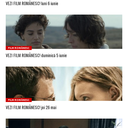
VEZI FILM ROMÂNESC! luni 6 iunie
FILM ROMÂNESC
VEZI FILM ROMÂNESC! duminică 5 iunie
FILM ROMÂNESC
VEZI FILM ROMÂNESC! joi 26 mai