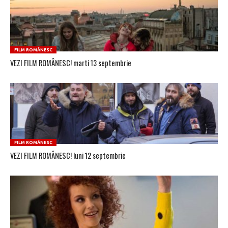
FILM ROMÂNESC
VEZI FILM ROMÂNESC! marti 13 septembrie
FILM ROMÂNESC
VEZI FILM ROMÂNESC! luni 12 septembrie