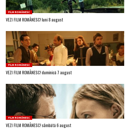
FILM ROMÂNESC
VEZI FILM ROMÂNESC! luni 8 august
FILM ROMÂNESC
VEZI FILM ROMÂNESC! duminică 7 august
FILM ROMÂNESC
VEZI FILM ROMÂNESC! sâmbătă 6 august