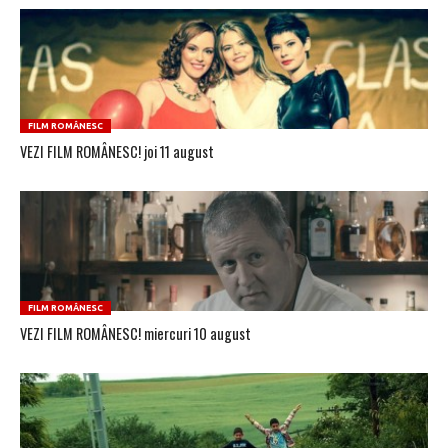
FILM ROMÂNESC
VEZI FILM ROMÂNESC! joi 11 august
FILM ROMÂNESC
VEZI FILM ROMÂNESC! miercuri 10 august