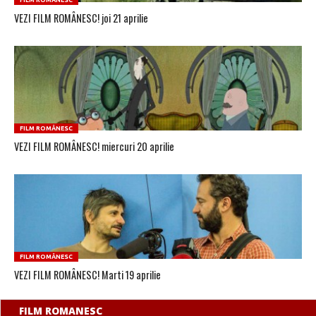
FILM ROMÂNESC
VEZI FILM ROMÂNESC! joi 21 aprilie
FILM ROMÂNESC
VEZI FILM ROMÂNESC! miercuri 20 aprilie
FILM ROMÂNESC
VEZI FILM ROMÂNESC! Marti 19 aprilie
FILM ROMANESC