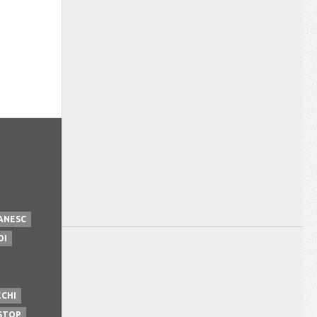
ANESC
OI
ECHI
STOP