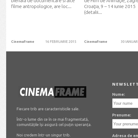
bienala de documentare si alte
de Film de Animaţie, Zagr
filme antropologice, are loc...
Croaţia, 9 – 14 iunie 2015
(detalii...
CinemaFrame
16 FEBRUARIE 2015
CinemaFrame
30 IANUAR
NEWSLET
Nume:
Fiecare trib are caracteristicile sale.
Prenume:
Într-o lume din ce în ce mai fragmentată,
comunitățile își asigură cel puțin speranța.
Noi credem într-un singur trib.
Adresa de em