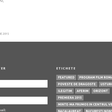
eb,
IE 2015
TER
ETICHETE
FEATURED
PROGRAM FILM ROM
POVESTE DE DRAGOSTE
USTUR
ILEGITIM
AFERIM
ORIZONT
PREMIERA 2015
MINTE-MA FRUMOS IN CENTRUL V
ail:
BACALAUREAT
BUCURESTI NON