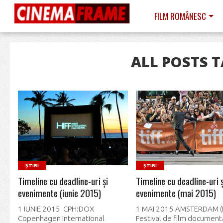
FILM ROMÂNESC
ALL POSTS 
READ MORE
READ MORE
ȘTIRI
ȘTIRI
Timeline cu deadline-uri și
Timeline cu deadline-uri ş
evenimente (iunie 2015)
evenimente (mai 2015)
1 IUNIE 2015 CPH:DOX
1 MAI 2015 AMSTERDAM (I
Copenhagen International
Festival de film document