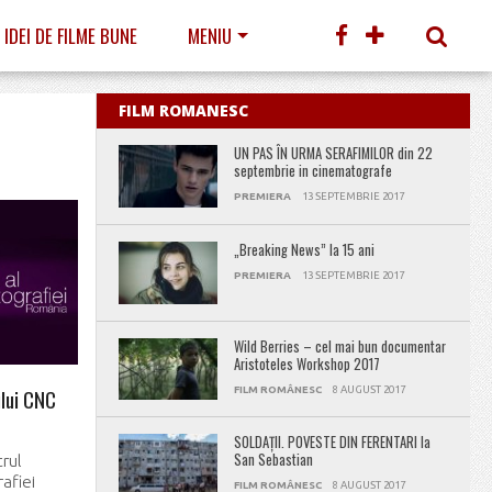
IDEI DE FILME BUNE
MENIU
FILM ROMANESC
UN PAS ÎN URMA SERAFIMILOR din 22
septembrie in cinematografe
PREMIERA
13 SEPTEMBRIE 2017
„Breaking News” la 15 ani
PREMIERA
13 SEPTEMBRIE 2017
Wild Berries – cel mai bun documentar
Aristoteles Workshop 2017
FILM ROMÂNESC
8 AUGUST 2017
ului CNC
SOLDAȚII. POVESTE DIN FERENTARI la
San Sebastian
rul
afiei
FILM ROMÂNESC
8 AUGUST 2017