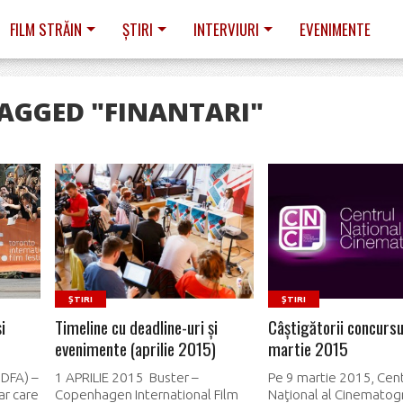
FILM STRĂIN
ȘTIRI
INTERVIURI
EVENIMENTE
TAGGED "FINANTARI"
READ MORE
READ MORE
ȘTIRI
ȘTIRI
i
Timeline cu deadline-uri şi
Câştigătorii concurs
evenimente (aprilie 2015)
martie 2015
DFA) –
1 APRILIE 2015 Buster –
Pe 9 martie 2015, Cent
ar care
Copenhagen International Film
Naţional al Cinematogr