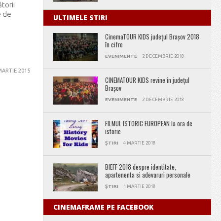
torii
e de
ULTIMELE STIRI
CinemaTOUR KIDS județul Brașov 2018
în cifre
EVENIMENTE
2 DECEMBRIE 2018
MARTIE 2015
CINEMATOUR KIDS revine în județul
Brașov
EVENIMENTE
2 DECEMBRIE 2018
FILMUL ISTORIC EUROPEAN la ora de
istorie
ȘTIRI
4 MARTIE 2018
BIEFF 2018 despre identitate,
apartenenta si adevaruri personale
ȘTIRI
1 MARTIE 2018
CINEMAFRAME PE FACEBOOK