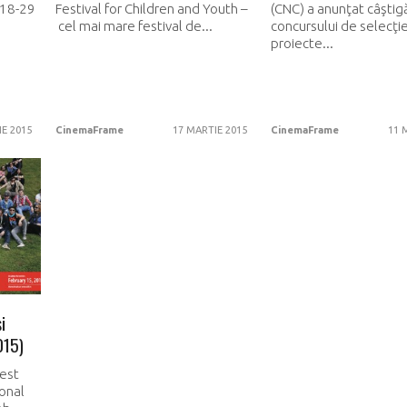
 18-29
Festival for Children and Youth –
(CNC) a anunţat câştigă
cel mai mare festival de...
concursului de selecţi
proiecte...
IE 2015
CinemaFrame
17 MARTIE 2015
CinemaFrame
11 
i
015)
est
ional