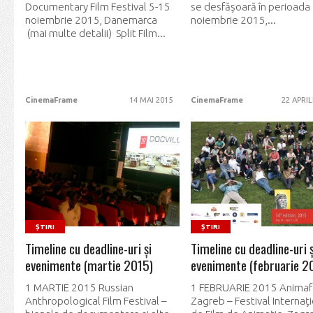
Documentary Film Festival 5-15
se desfăşoară în perioada
noiembrie 2015, Danemarca
noiembrie 2015,...
(mai multe detalii) Split Film...
CinemaFrame
14 MAI 2015
CinemaFrame
22 APRIL
READ MORE
READ MORE
ȘTIRI
ȘTIRI
Timeline cu deadline-uri şi
Timeline cu deadline-uri ş
evenimente (martie 2015)
evenimente (februarie 2
1 MARTIE 2015 Russian
1 FEBRUARIE 2015 Animaf
Anthropological Film Festival –
Zagreb – Festival Internaţ