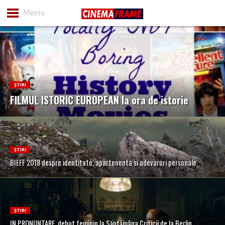
Meniu
ȘTIRI
FILMUL ISTORIC EUROPEAN la ora de istorie
ȘTIRI
BIEFF 2018 despre identitate, apartenenta si adevaruri personale
ȘTIRI
IN PRONUNTARE, debut feminin la Săptămâna Criticii de la Berlin