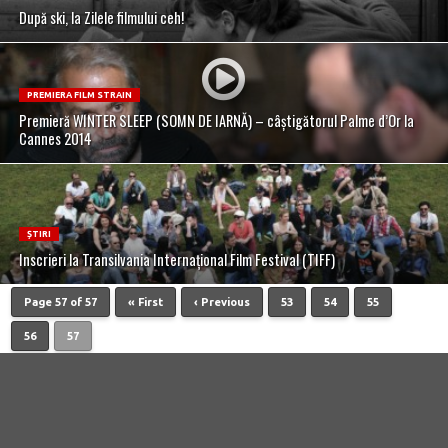
După ski, la Zilele filmului ceh!
PREMIERA FILM STRAIN
Premieră WINTER SLEEP (SOMN DE IARNĂ) – câștigătorul Palme d’Or la
Cannes 2014
ȘTIRI
Inscrieri la Transilvania Internaţional Film Festival (TIFF)
Page 57 of 57
« First
‹ Previous
53
54
55
56
57