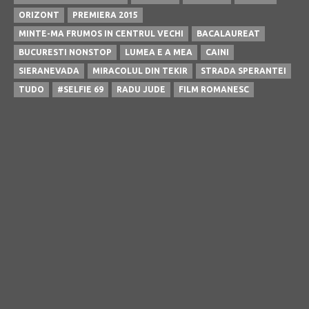
ORIZONT
PREMIERA 2015
MINTE-MA FRUMOS IN CENTRUL VECHI
BACALAUREAT
BUCURESTI NONSTOP
LUMEA E A MEA
CAINI
SIERANEVADA
MIRACOLUL DIN TEKIR
STRADA SPERANTEI
TUDO
#SELFIE 69
RADU JUDE
FILM ROMANESC