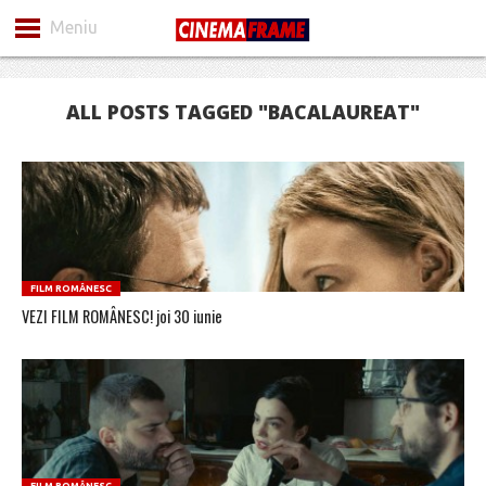
Meniu
ALL POSTS TAGGED "BACALAUREAT"
FILM ROMÂNESC
VEZI FILM ROMÂNESC! joi 30 iunie