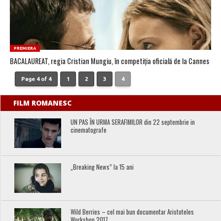
PREMIERA
BACALAUREAT, regia Cristian Mungiu, în competiţia oficială de la Cannes
Page 4 of 4
1
2
3
4
FILM ROMANESC
UN PAS ÎN URMA SERAFIMILOR din 22 septembrie in
cinematografe
„Breaking News” la 15 ani
Wild Berries – cel mai bun documentar Aristoteles
Workshop 2017