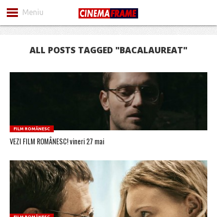
Meniu
ALL POSTS TAGGED "BACALAUREAT"
FILM ROMÂNESC
VEZI FILM ROMÂNESC! vineri 27 mai