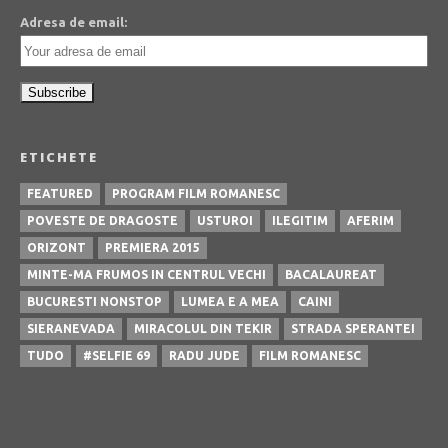
Adresa de email:
ETICHETE
FEATURED
PROGRAM FILM ROMANESC
POVESTE DE DRAGOSTE
USTUROI
ILEGITIM
AFERIM
ORIZONT
PREMIERA 2015
MINTE-MA FRUMOS IN CENTRUL VECHI
BACALAUREAT
BUCURESTI NONSTOP
LUMEA E A MEA
CAINI
SIERANEVADA
MIRACOLUL DIN TEKIR
STRADA SPERANTEI
TUDO
#SELFIE 69
RADU JUDE
FILM ROMANESC