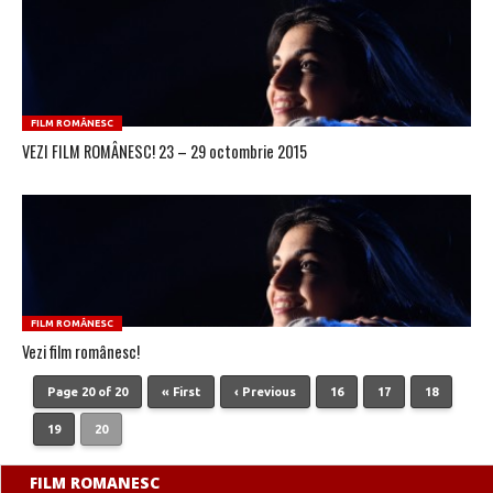
FILM ROMÂNESC
VEZI FILM ROMÂNESC! 23 – 29 octombrie 2015
FILM ROMÂNESC
Vezi film românesc!
Page 20 of 20
« First
‹ Previous
16
17
18
19
20
FILM ROMANESC