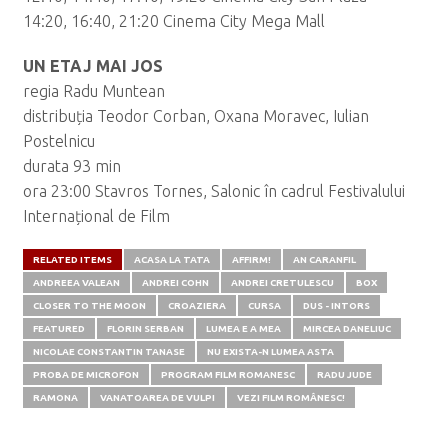
14:20, 16:40, 21:20 Cinema City Mega Mall
UN ETAJ MAI JOS
regia Radu Muntean
distribuția Teodor Corban, Oxana Moravec, Iulian
Postelnicu
durata 93 min
ora 23:00 Stavros Tornes, Salonic în cadrul Festivalului
Internațional de Film
RELATED ITEMS
ACASA LA TATA
AFFIRM!
AN CARANFIL
ANDREEA VALEAN
ANDREI COHN
ANDREI CRETULESCU
BOX
CLOSER TO THE MOON
CROAZIERA
CURSA
DUS - INTORS
FEATURED
FLORIN SERBAN
LUMEA E A MEA
MIRCEA DANELIUC
NICOLAE CONSTANTIN TANASE
NU EXISTA-N LUMEA ASTA
PROBA DE MICROFON
PROGRAM FILM ROMANESC
RADU JUDE
RAMONA
VANATOAREA DE VULPI
VEZI FILM ROMÂNESC!