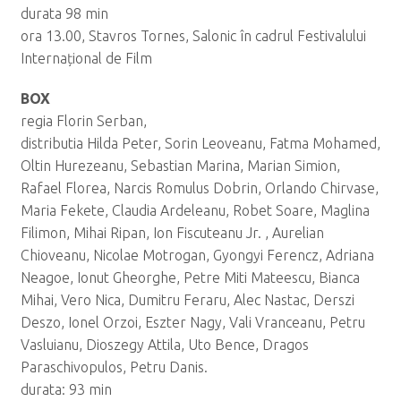
durata 98 min
ora 13.00, Stavros Tornes, Salonic în cadrul Festivalului
Internațional de Film
BOX
regia Florin Serban,
distributia Hilda Peter, Sorin Leoveanu, Fatma Mohamed,
Oltin Hurezeanu, Sebastian Marina, Marian Simion,
Rafael Florea, Narcis Romulus Dobrin, Orlando Chirvase,
Maria Fekete, Claudia Ardeleanu, Robet Soare, Maglina
Filimon, Mihai Ripan, Ion Fiscuteanu Jr. , Aurelian
Chioveanu, Nicolae Motrogan, Gyongyi Ferencz, Adriana
Neagoe, Ionut Gheorghe, Petre Miti Mateescu, Bianca
Mihai, Vero Nica, Dumitru Feraru, Alec Nastac, Derszi
Deszo, Ionel Orzoi, Eszter Nagy, Vali Vranceanu, Petru
Vasluianu, Dioszegy Attila, Uto Bence, Dragos
Paraschivopulos, Petru Danis.
durata: 93 min