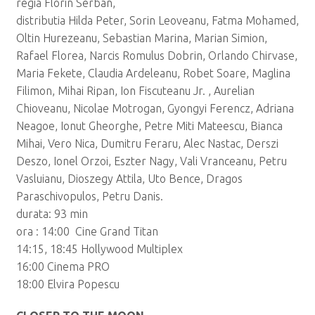
regia Florin Serban,
distributia Hilda Peter, Sorin Leoveanu, Fatma Mohamed,
Oltin Hurezeanu, Sebastian Marina, Marian Simion,
Rafael Florea, Narcis Romulus Dobrin, Orlando Chirvase,
Maria Fekete, Claudia Ardeleanu, Robet Soare, Maglina
Filimon, Mihai Ripan, Ion Fiscuteanu Jr. , Aurelian
Chioveanu, Nicolae Motrogan, Gyongyi Ferencz, Adriana
Neagoe, Ionut Gheorghe, Petre Miti Mateescu, Bianca
Mihai, Vero Nica, Dumitru Feraru, Alec Nastac, Derszi
Deszo, Ionel Orzoi, Eszter Nagy, Vali Vranceanu, Petru
Vasluianu, Dioszegy Attila, Uto Bence, Dragos
Paraschivopulos, Petru Danis.
durata: 93 min
ora : 14:00 Cine Grand Titan
14:15, 18:45 Hollywood Multiplex
16:00 Cinema PRO
18:00 Elvira Popescu