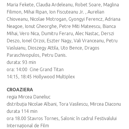
Maria Fekete, Claudia Ardeleanu, Robet Soare, Maglina
Filimon, Mihai Ripan, Ion Fiscuteanu Jr. , Aurelian
Chioveanu, Nicolae Motrogan, Gyongyi Ferencz, Adriana
Neagoe, Ionut Gheorghe, Petre Miti Mateescu, Bianca
Mihai, Vero Nica, Dumitru Feraru, Alec Nastac, Derszi
Deszo, Ionel Orzoi, Eszter Nagy, Vali Vranceanu, Petru
Vasluianu, Dioszegy Attila, Uto Bence, Dragos
Paraschivopulos, Petru Danis.
durata: 93 min
ora: 14:00 Cine Grand Titan
14:15, 18:45 Hollywood Multiplex
CROAZIERA
regia Mircea Daneliuc
distribuția Nicolae Albani, Tora Vasilescu, Mircea Diaconu
durata 114 min
ora 18.00 Stavros Tornes, Salonic în cadrul Festivalului
Internațional de Film