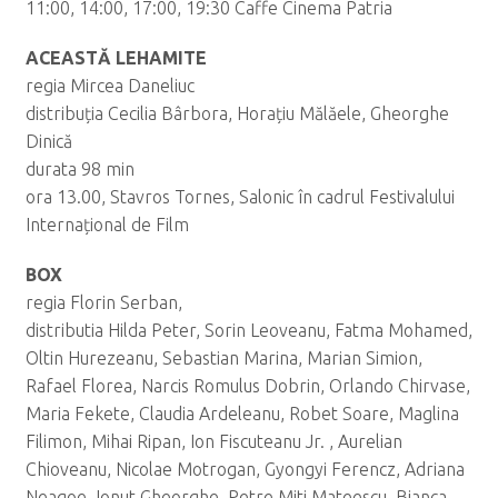
11:00, 14:00, 17:00, 19:30 Caffe Cinema Patria
ACEASTĂ LEHAMITE
regia Mircea Daneliuc
distribuția Cecilia Bârbora, Horațiu Mălăele, Gheorghe
Dinică
durata 98 min
ora 13.00, Stavros Tornes, Salonic în cadrul Festivalului
Internațional de Film
BOX
regia Florin Serban,
distributia Hilda Peter, Sorin Leoveanu, Fatma Mohamed,
Oltin Hurezeanu, Sebastian Marina, Marian Simion,
Rafael Florea, Narcis Romulus Dobrin, Orlando Chirvase,
Maria Fekete, Claudia Ardeleanu, Robet Soare, Maglina
Filimon, Mihai Ripan, Ion Fiscuteanu Jr. , Aurelian
Chioveanu, Nicolae Motrogan, Gyongyi Ferencz, Adriana
Neagoe, Ionut Gheorghe, Petre Miti Mateescu, Bianca