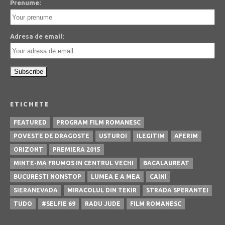
Prenume:
Adresa de email:
ETICHETE
FEATURED
PROGRAM FILM ROMANESC
POVESTE DE DRAGOSTE
USTUROI
ILEGITIM
AFERIM
ORIZONT
PREMIERA 2015
MINTE-MA FRUMOS IN CENTRUL VECHI
BACALAUREAT
BUCURESTI NONSTOP
LUMEA E A MEA
CAINI
SIERANEVADA
MIRACOLUL DIN TEKIR
STRADA SPERANTEI
TUDO
#SELFIE 69
RADU JUDE
FILM ROMANESC