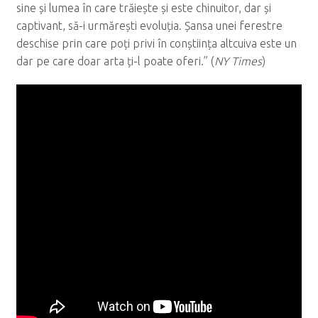
sine și lumea în care trăiește și este chinuitor, dar și
captivant, să-i urmărești evoluția. Șansa unei ferestre
deschise prin care poți privi în conștiința altcuiva este un
dar pe care doar arta ți-l poate oferi.” (
NY Times
)