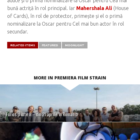
aduce și o primă nominalizare la Oscar pentru Cea mai
bună actriță în rol principal. Iar
Mahershala Ali
(House
of Cards), în rol de protector, primește și el o primă
nominalizare la Oscar pentru Cel mai bun actor în rol
secundar.
RELATED ITEMS
FEATURED
MOONLIGHT
MORE IN PREMIERA FILM STRAIN
Furios și iute 8 – din 21 aprilie în Romania