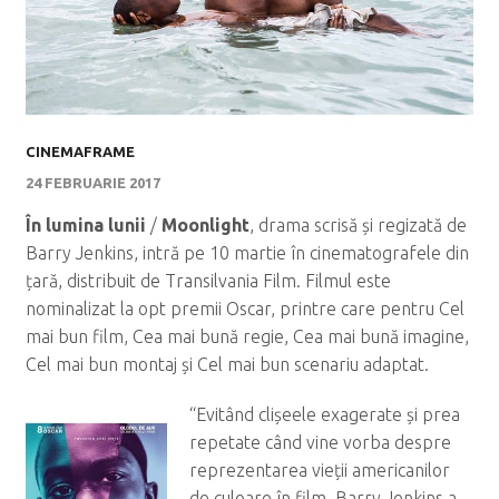
CINEMAFRAME
24 FEBRUARIE 2017
În lumina lunii
/
Moonlight
, drama scrisă și regizată de
Barry Jenkins, intră pe 10 martie în cinematografele din
țară, distribuit de Transilvania Film. Filmul este
nominalizat la opt premii Oscar, printre care pentru Cel
mai bun film, Cea mai bună regie, Cea mai bună imagine,
Cel mai bun montaj și Cel mai bun scenariu adaptat.
“Evitând clișeele exagerate și prea
repetate când vine vorba despre
reprezentarea vieții americanilor
de culoare în film, Barry Jenkins a