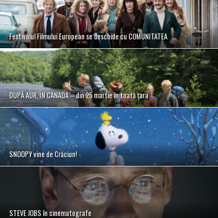
Festivalul Filmului European se deschide cu COMUNITATEA
DUPĂ AUR, ÎN CANADA – din 25 martie în toată țara
SNOOPY vine de Crăciun!
STEVE JOBS în cinematografe