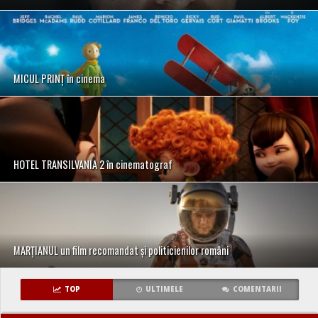
MICUL PRINȚ în cinema
HOTEL TRANSILVANIA 2 în cinematograf
MARȚIANUL un film recomandat și politicienilor români
TOP
ULTIMELE
COMENTARII