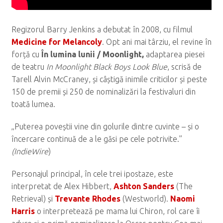
Regizorul Barry Jenkins a debutat în 2008, cu filmul
Medicine for Melancoly
. Opt ani mai târziu, el revine în
forță cu
În lumina lunii / Moonlight,
adaptarea piesei
de teatru
In Moonlight Black Boys Look Blue
, scrisă de
Tarell Alvin McCraney, și câștigă inimile criticilor și peste
150 de premii și 250 de nominalizări la festivaluri din
toată lumea.
„Puterea poveștii vine din golurile dintre cuvinte – și o
încercare continuă de a le găsi pe cele potrivite.”
(IndieWire
)
Personajul principal, în cele trei ipostaze, este
interpretat de Alex Hibbert,
Ashton Sanders
(The
Retrieval) și
Trevante Rhodes
(Westworld).
Naomi
Harris
o interpretează pe mama lui Chiron, rol care îi