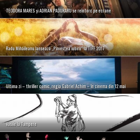
TEODORA MARES și ADRIAN PADURARU se reîntorc pe ecrane
Radu Mihăileanu lansează ,,Povestea iubirii’’ la TIFF 2017
Ultima zi – thriller comic, regia Gabriel Achim – în cinema din 12 mai
Vasile la Tampere