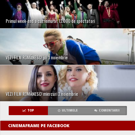
Primul week-end a cutremurat 12.000 de spectatori
VEZI FILM ROMÂNESC! joi 3 noiembrie
VEZI FILM ROMÂNESC! miercuri 2 noiembrie
TOP
ULTIMELE
COMENTARII
CINEMAFRAME PE FACEBOOK