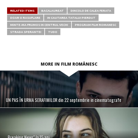
RELATED ITEMS
BACALAUREAT
DINCOLO DE CALEA FERATA
DOAR O RASUFLARE
IN CAUTAREA TATALUI PIERDUT
MINTE-MA FRUMOS IN CENTRUL VECHI
PROGRAM FILM ROMANESC
STRADA SPERANTEI
TUDO
MORE IN FILM ROMÂNESC
UN PAS ÎN URMA SERAFIMILOR din 22 septembrie in cinematografe
„Breaking News” la 15 ani