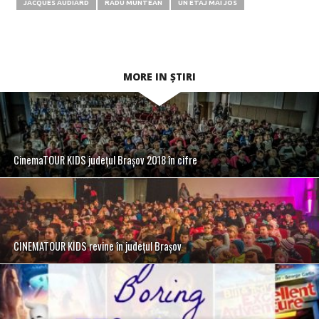
JACQUES AUDIARD
RADU MUNTEAN
UN ETAJ MAI JOS
MORE IN ȘTIRI
CinemaTOUR KIDS județul Brașov 2018 în cifre
CINEMATOUR KIDS revine în județul Brașov