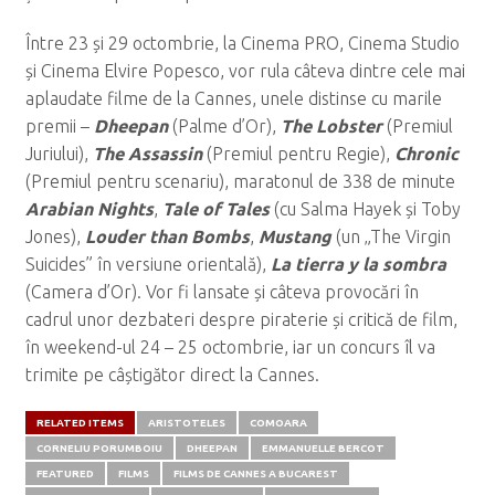
Între 23 și 29 octombrie, la Cinema PRO, Cinema Studio
și Cinema Elvire Popesco, vor rula câteva dintre cele mai
aplaudate filme de la Cannes, unele distinse cu marile
premii –
Dheepan
(Palme d’Or),
The Lobster
(Premiul
Juriului),
The Assassin
(Premiul pentru Regie),
Chronic
(Premiul pentru scenariu), maratonul de 338 de minute
Arabian Nights
,
Tale of Tales
(cu Salma Hayek și Toby
Jones),
Louder than Bombs
,
Mustang
(un „The Virgin
Suicides” în versiune orientală),
La tierra y la sombra
(Camera d’Or). Vor fi lansate și câteva provocări în
cadrul unor dezbateri despre piraterie și critică de film,
în weekend-ul 24 – 25 octombrie, iar un concurs îl va
trimite pe câștigător direct la Cannes.
RELATED ITEMS
ARISTOTELES
COMOARA
CORNELIU PORUMBOIU
DHEEPAN
EMMANUELLE BERCOT
FEATURED
FILMS
FILMS DE CANNES A BUCAREST