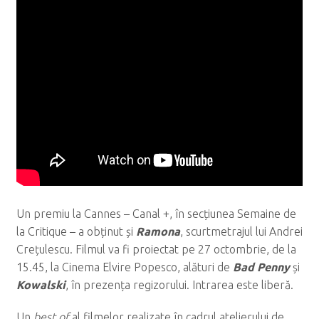
Un premiu la Cannes – Canal +, în secțiunea Semaine de
la Critique – a obținut și
Ramona
, scurtmetrajul lui Andrei
Crețulescu. Filmul va fi proiectat pe 27 octombrie, de la
15.45, la Cinema Elvire Popesco, alături de
Bad Penny
și
Kowalski
, în prezența regizorului. Intrarea este liberă.
Un
best of
al filmelor realizate în cadrul atelierului de