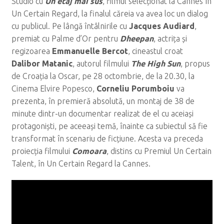
Studio cu
Un etaj mai sus
, filmul selecționat la Cannes în
Un Certain Regard, la finalul căreia va avea loc un dialog
cu publicul. Pe lângă întâlnirile cu
Jacques Audiard
,
premiat cu Palme d’Or pentru
Dheepan
, actrița și
regizoarea
Emmanuelle Bercot
, cineastul croat
Dalibor Matanic
, autorul filmului
The High Sun
, propus
de Croația la Oscar, pe 28 octombrie, de la 20.30, la
Cinema Elvire Popesco,
Corneliu Porumboiu
va
prezenta, în premieră absolută, un montaj de 38 de
minute dintr-un documentar realizat de el cu aceiași
protagoniști, pe aceeași temă, înainte ca subiectul să fie
transformat în scenariu de ficțiune. Acesta va preceda
proiecția filmului
Comoara
, distins cu Premiul Un Certain
Talent, în Un Certain Regard la Cannes.