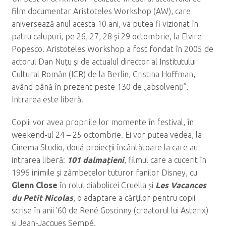
film documentar Aristoteles Workshop (AW), care
aniversează anul acesta 10 ani, va putea fi vizionat în
patru calupuri, pe 26, 27, 28 și 29 octombrie, la Elvire
Popesco. Aristoteles Workshop a fost fondat în 2005 de
actorul Dan Nuțu și de actualul director al Institutului
Cultural Român (ICR) de la Berlin, Cristina Hoffman,
având până în prezent peste 130 de „absolvenți”.
Intrarea este liberă.
Copiii vor avea propriile lor momente în festival, în
weekend-ul 24 – 25 octombrie. Ei vor putea vedea, la
Cinema Studio, două proiecții încântătoare la care au
intrarea liberă:
101 dalmațieni
, filmul care a cucerit în
1996 inimile și zâmbetelor tuturor fanilor Disney, cu
Glenn Close
în rolul diabolicei Cruella și
Les Vacances
du Petit Nicolas
, o adaptare a cărților pentru copii
scrise în anii ’60 de René Goscinny (creatorul lui Asterix)
și Jean-Jacques Sempé.