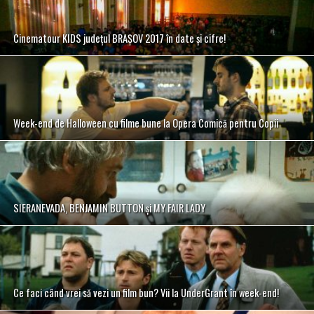
Cinematour KIDS județul BRAȘOV 2017 în date și cifre!
Week-end de Halloween cu filme bune la Opera Comică pentru Copii
SIERANEVADA, BENJAMIN BUTTON și MY FAIR LADY
Ce faci când vrei să vezi un film bun? Vii la UnderGrant în week-end!