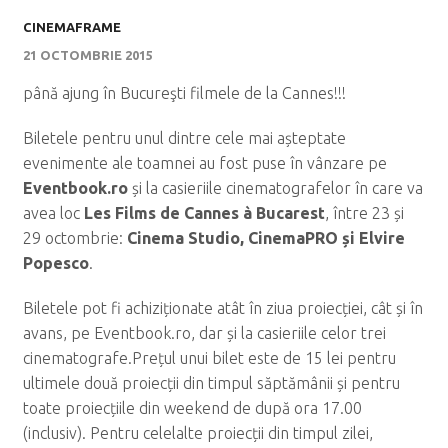
CINEMAFRAME
21 OCTOMBRIE 2015
până ajung în Bucureşti filmele de la Cannes!!!
Biletele pentru unul dintre cele mai așteptate
evenimente ale toamnei au fost puse în vânzare pe
Eventbook.ro
și la casieriile cinematografelor în care va
avea loc
Les Films de Cannes à Bucarest
, între 23 și
29 octombrie:
Cinema Studio, CinemaPRO și Elvire
Popesco
.
Biletele pot fi achiziționate atât în ziua proiecției, cât și în
avans, pe Eventbook.ro, dar și la casieriile celor trei
cinematografe.Prețul unui bilet este de 15 lei pentru
ultimele două proiecții din timpul săptămânii și pentru
toate proiecțiile din weekend de după ora 17.00
(inclusiv). Pentru celelalte proiecții din timpul zilei,