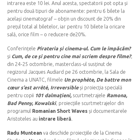
intrarea este 10 lei. Anul acesta, spectatorii pot opta și
pentru două tipuri de abonamente: pentru 6 bilete la
același cinematograf – obțin un discount de 20% din
prețul total al biletelor, iar pentru 10 bilete la oricare
sală, orice film – o reducere de20%.
Conferințele
Pirateria și cinema-ul. Cum le împăcăm?
și
Cum, de ce și pentru cine mai scriem despre filme?
,
din 24-25 octombrie, masterclass-ul susținut de
regizorul Jacques Audiard pe 26 octombrie, la Sala de
Cinema a UNATC, filmele
Un prophète, De battre mon
cœur s’est arrêté, Irreversible
și proiecția specială
pentru copii
101 dalmațieni,
scurtmetrajele
Ramona,
Bad Penny, Kowalski
, proiecțiile scurtmetrajelor din
programul
Romanian Short Waves
și documentarele
Aristoteles au
intrare liberă
.
Radu Muntean
va deschide proiecțiile de la Cinema