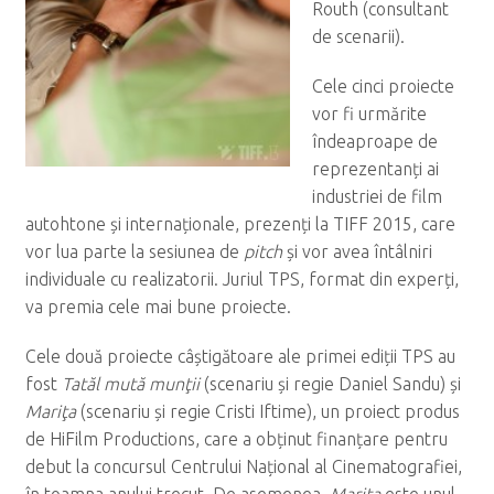
Routh (consultant
de scenarii).
Cele cinci proiecte
vor fi urmărite
îndeaproape de
reprezentanți ai
industriei de film
autohtone și internaționale, prezenți la TIFF 2015, care
vor lua parte la sesiunea de
pitch
și vor avea întâlniri
individuale cu realizatorii. Juriul TPS, format din experți,
va premia cele mai bune proiecte.
Cele două proiecte câștigătoare ale primei ediții TPS au
fost
Tatăl mută munţii
(scenariu și regie Daniel Sandu) și
Mariţa
(scenariu și regie Cristi Iftime), un proiect produs
de HiFilm Productions, care a obținut finanțare pentru
debut la concursul Centrului Național al Cinematografiei,