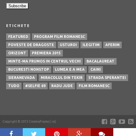
ETICHETE
FEATURED
PROGRAM FILM ROMANESC
POVESTE DE DRAGOSTE
USTUROI
ILEGITIM
AFERIM
ORIZONT
PREMIERA 2015
MINTE-MA FRUMOS IN CENTRUL VECHI
BACALAUREAT
BUCURESTI NONSTOP
LUMEA E A MEA
CAINI
SIERANEVADA
MIRACOLUL DIN TEKIR
STRADA SPERANTEI
TUDO
#SELFIE 69
RADU JUDE
FILM ROMANESC
Copyright © 2015 CinemaFrame (.ro).