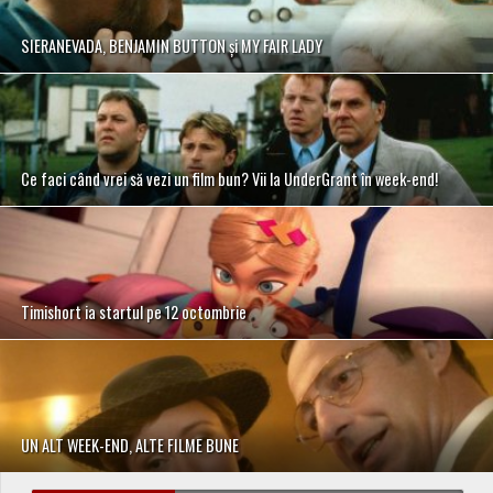
SIERANEVADA, BENJAMIN BUTTON și MY FAIR LADY
Ce faci când vrei să vezi un film bun? Vii la UnderGrant în week-end!
Timishort ia startul pe 12 octombrie
UN ALT WEEK-END, ALTE FILME BUNE