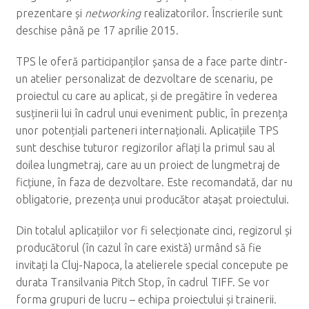
prezentare și
networking
realizatorilor. Înscrierile sunt
deschise până pe 17 aprilie 2015.
TPS le oferă participanților șansa de a face parte dintr-
un atelier personalizat de dezvoltare de scenariu, pe
proiectul cu care au aplicat, și de pregătire în vederea
susținerii lui în cadrul unui eveniment public, în prezența
unor potențiali parteneri internaționali. Aplicațiile TPS
sunt deschise tuturor regizorilor aflați la primul sau al
doilea lungmetraj, care au un proiect de lungmetraj de
ficțiune, în faza de dezvoltare. Este recomandată, dar nu
obligatorie, prezența unui producător atașat proiectului.
Din totalul aplicațiilor vor fi selecționate cinci, regizorul și
producătorul (în cazul în care există) urmând să fie
invitați la Cluj-Napoca, la atelierele special concepute pe
durata Transilvania Pitch Stop, în cadrul TIFF. Se vor
forma grupuri de lucru – echipa proiectului și trainerii.