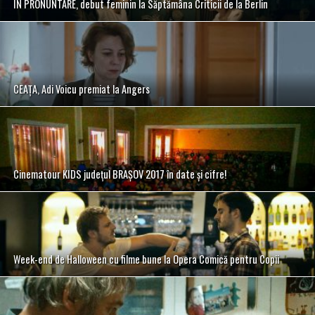
IN PRONUNTARE, debut feminin la Săptămâna Criticii de la Berlin
CEAȚA, Adi Voicu premiat la Angers
Cinematour KIDS județul BRAȘOV 2017 în date și cifre!
Week-end de Halloween cu filme bune la Opera Comică pentru Copii