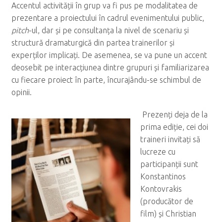
Accentul activității în grup va fi pus pe modalitatea de
prezentare a proiectului în cadrul evenimentului public,
pitch
-ul, dar și pe consultanța la nivel de scenariu și
structură dramaturgică din partea trainerilor și
experților implicați. De asemenea, se va pune un accent
deosebit pe interacțiunea dintre grupuri și familiarizarea
cu fiecare proiect în parte, încurajându-se schimbul de
opinii.
Prezenți deja de la
prima ediție, cei doi
traineri invitați să
lucreze cu
participanții sunt
Konstantinos
Kontovrakis
(producător de
film) și Christian