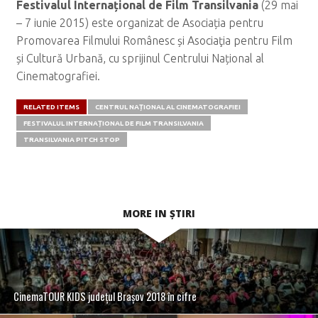
Festivalul Internațional de Film Transilvania
(29 mai
– 7 iunie 2015) este organizat de Asociația pentru
Promovarea Filmului Românesc și Asociaţia pentru Film
și Cultură Urbană, cu sprijinul Centrului Național al
Cinematografiei.
RELATED ITEMS
CENTRUL NAȚIONAL AL CINEMATOGRAFIEI
FESTIVALUL INTERNAȚIONAL DE FILM TRANSILVANIA
TRANSILVANIA PITCH STOP
MORE IN ȘTIRI
CinemaTOUR KIDS județul Brașov 2018 în cifre