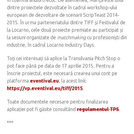
în toamna anului trecut. De asemenea,
Marița
este unul
dintre proiectele dezvoltate în cadrul workshop-ului
european de dezvoltare de scenarii ScripTeast 2014-
2015. În urma parteneriatului dintre TIFF și Festivalul de
la Locarno, cele două proiecte premiate au participat și
la sesiuni organizate de
matchmaking
cu profesioniști din
industrie, în cadrul Locarno Industry Days.
Toți cei interesați să aplice la Transilvania Pitch Stop o
pot face până pe data de 17 aprilie 2015. Pentru a
înscrie proiectul, este necesară crearea unui cont pe
platforma
eventival.eu
, la acest link:
https://vp.eventival.eu/tiff/2015
.
Toate documentele necesare pentru finalizarea
aplicației pot fi găsite consultând
regulamentul TPS
.
***